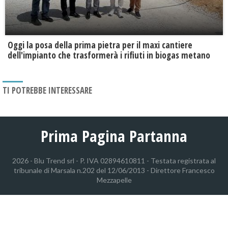
Oggi la posa della prima pietra per il maxi cantiere
dell'impianto che trasformerà i rifiuti in biogas metano
TI POTREBBE INTERESSARE
Prima Pagina Partanna
2026 - Blu Trend srl - P. IVA 02894610811 - Testata registrata al
tribunale di Marsala n.202 del 12/06/2013 - Direttore Francesco
Mezzapelle