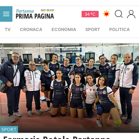
34 °C
TV
CRONACA
ECONOMIA
SPORT
POLITICA
SPORT