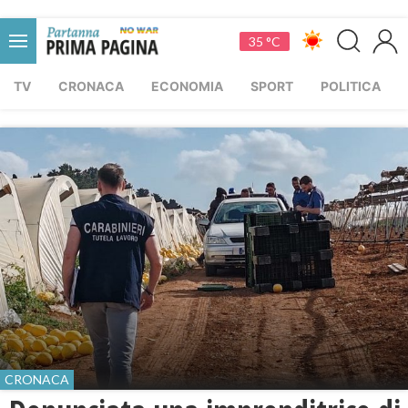
35 °C
TV
CRONACA
ECONOMIA
SPORT
POLITICA
CRONACA