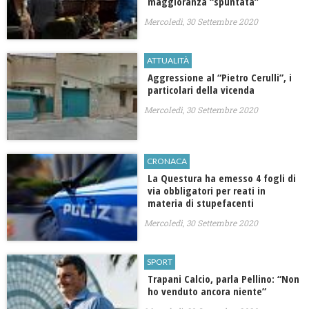
maggioranza “spuntata”
Mercoledì, 30 Settembre 2020
ATTUALITÀ
Aggressione al “Pietro Cerulli”, i
particolari della vicenda
Mercoledì, 30 Settembre 2020
CRONACA
La Questura ha emesso 4 fogli di
via obbligatori per reati in
materia di stupefacenti
Mercoledì, 30 Settembre 2020
SPORT
Trapani Calcio, parla Pellino: “Non
ho venduto ancora niente”