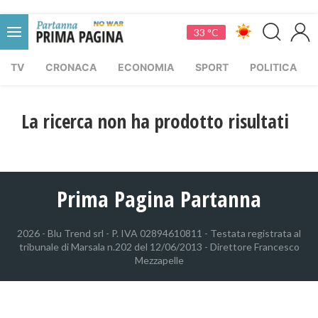
33 °C
TV
CRONACA
ECONOMIA
SPORT
POLITICA
La ricerca non ha prodotto risultati
Prima Pagina Partanna
2026 - Blu Trend srl - P. IVA 02894610811 - Testata registrata al
tribunale di Marsala n.202 del 12/06/2013 - Direttore Francesco
Mezzapelle