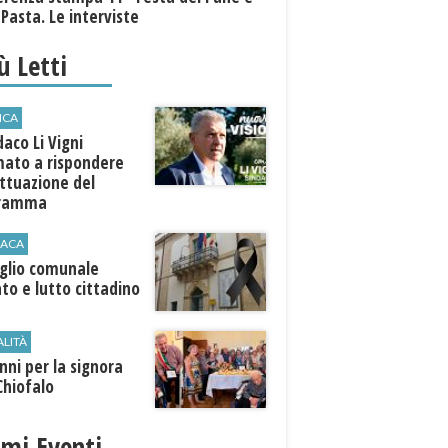
 Pasta. Le interviste
iù Letti
ICA
ndaco Li Vigni
mato a rispondere
attuazione del
gramma
ACA
iglio comunale
ato e lutto cittadino
ALITÀ
nni per la signora
Chiofalo
imi Eventi