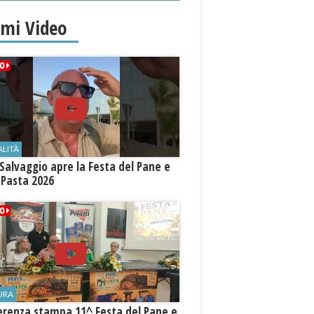
imi Video
ALITÀ
Salvaggio apre la Festa del Pane e
 Pasta 2026
URA
erenza stampa 11^ Festa del Pane e