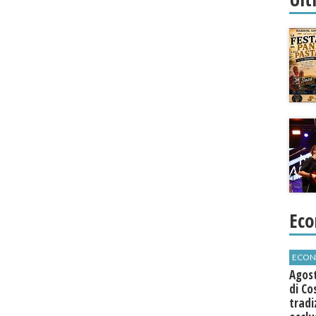
Eco
ECON
Agos
di Co
tradi