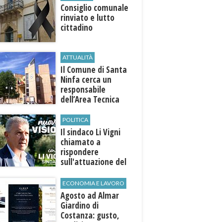
Consiglio comunale
rinviato e lutto
cittadino
ATTUALITÀ
Il Comune di ​Santa
Ninfa cerca un
responsabile
dell’Area Tecnica
POLITICA
Il sindaco Li Vigni
chiamato a
rispondere
sull'attuazione del
programma
ECONOMIA E LAVORO
Agosto ad Almar
Giardino di
Costanza: gusto,