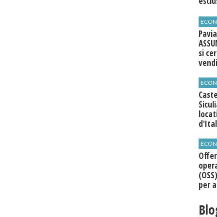
esclu
agli 
ECON
Pavia
ASSU
si ce
vend
ECON
Caste
Sicul
loca
d'Ita
ECON
Offer
opera
(OSS)
per a
Roma
Blo