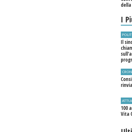
della
I P
POLIT
Il si
chia
sull'
pro
CRON
Cons
rinvi
ATTU
100 a
Vita 
Ult