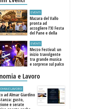
EVENTI
Mazara del Vallo
pronta ad
accogliere l'XI Festa
del Pane e della
Pasta
EVENTI
Mezzo Festival: un
inizio travolgente
tra grande musica
e sorprese sul palco
nomia e Lavoro
OMIA E LAVORO
to ad Almar Giardino
stanza: gusto,
zione e serate