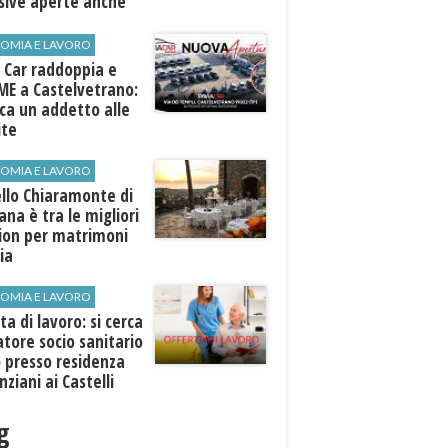
sive aperte anche
ospiti esterni
OMIA E LAVORO
 Car raddoppia e
ME a Castelvetrano:
rca un addetto alle
ite
OMIA E LAVORO
llo Chiaramonte di
iana è tra le migliori
tion per matrimoni
lia
OMIA E LAVORO
ta di lavoro: si cerca
tore socio sanitario
 presso residenza
nziani ai Castelli
ni
g