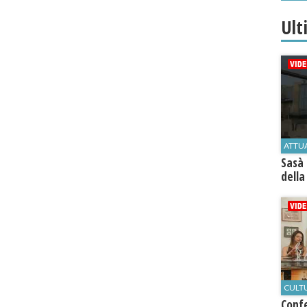
Ult
ATTU
Sasà 
della
CULT
Conf