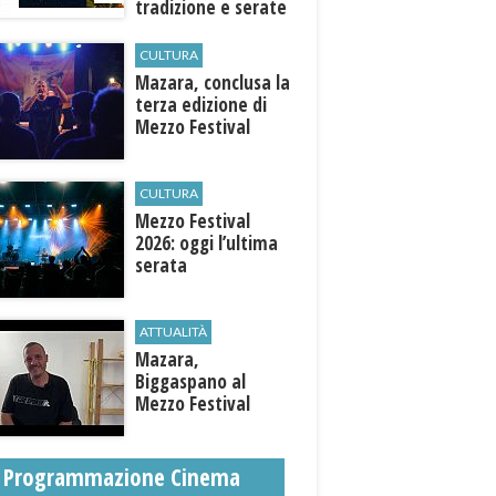
tradizione e serate
esclusive aperte
anche agli ospiti
CULTURA
esterni
​Mazara, conclusa la
terza edizione di
Mezzo Festival
CULTURA
Mezzo Festival
2026: oggi l’ultima
serata
ATTUALITÀ
Mazara,
Biggaspano al
Mezzo Festival
Programmazione Cinema