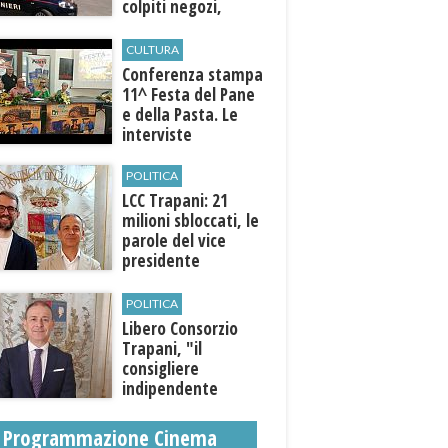
colpiti negozi,
abitazioni ed enti
pubblici
CULTURA
Conferenza stampa
11^ Festa del Pane
e della Pasta. Le
interviste
POLITICA
LCC Trapani: 21
milioni sbloccati, le
parole del vice
presidente
Raccagna
POLITICA
Libero Consorzio
Trapani, "il
consigliere
indipendente
Stuppia aderisce al
progetto di
Programmazione Cinema