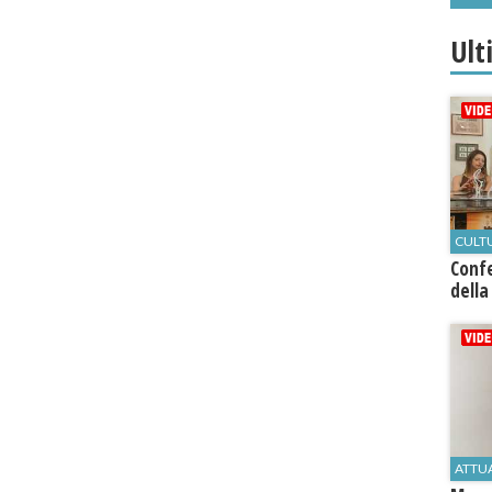
Ult
CULT
Conf
della
ATTU