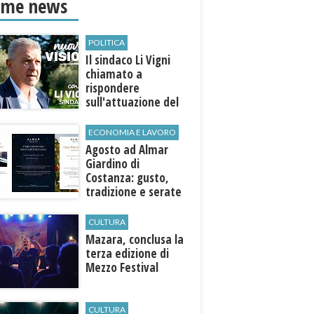
ime news
POLITICA
Il sindaco Li Vigni
chiamato a
rispondere
sull'attuazione del
programma
ECONOMIA E LAVORO
Agosto ad Almar
Giardino di
Costanza: gusto,
tradizione e serate
esclusive aperte
anche agli ospiti
CULTURA
esterni
​Mazara, conclusa la
terza edizione di
Mezzo Festival
CULTURA