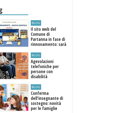
ni
g
BLOG
Il sito web del
Comune di
Partanna in fase di
rinnovamento: sarà
più moderno e
accessibile
BLOG
Agevolazioni
telefoniche per
persone con
disabilità
BLOG
Conferma
dell'insegnante di
sostegno: novità
per le famiglie