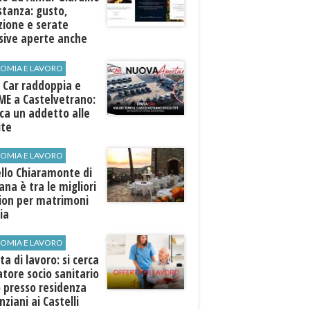
stanza: gusto,
zione e serate
sive aperte anche
ospiti esterni
OMIA E LAVORO
 Car raddoppia e
ME a Castelvetrano:
rca un addetto alle
ite
OMIA E LAVORO
llo Chiaramonte di
iana è tra le migliori
tion per matrimoni
lia
OMIA E LAVORO
ta di lavoro: si cerca
tore socio sanitario
 presso residenza
nziani ai Castelli