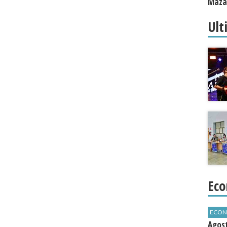
Mazar
Ult
Eco
ECON
Agos