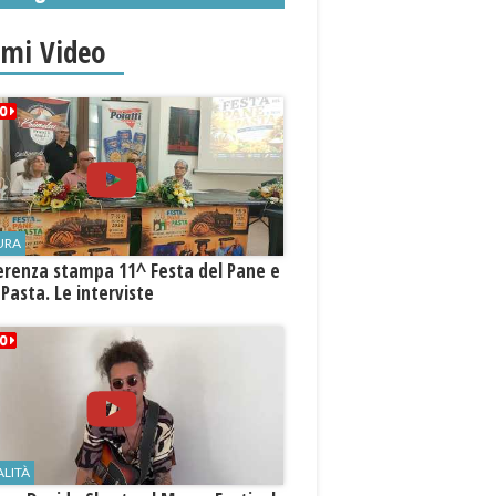
governo"
imi Video
URA
erenza stampa 11^ Festa del Pane e
 Pasta. Le interviste
ALITÀ