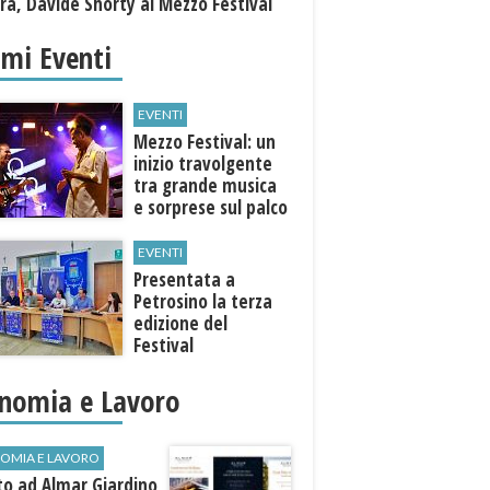
a, Davide Shorty al Mezzo Festival
imi Eventi
EVENTI
Mezzo Festival: un
inizio travolgente
tra grande musica
e sorprese sul palco
EVENTI
Presentata a
Petrosino la terza
edizione del
Festival
Internazione della
Canzone Italiana
nomia e Lavoro
"Voci dal
Mediterraneo"
OMIA E LAVORO
to ad Almar Giardino