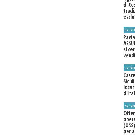
di Co
tradi
esclu
agli 
ECON
Pavia
ASSU
si ce
vend
ECON
Caste
Sicul
loca
d'Ita
ECON
Offer
opera
(OSS)
per a