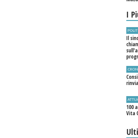
I P
POLIT
Il si
chia
sull'
pro
CRON
Cons
rinvi
ATTU
100 a
Vita 
Ult