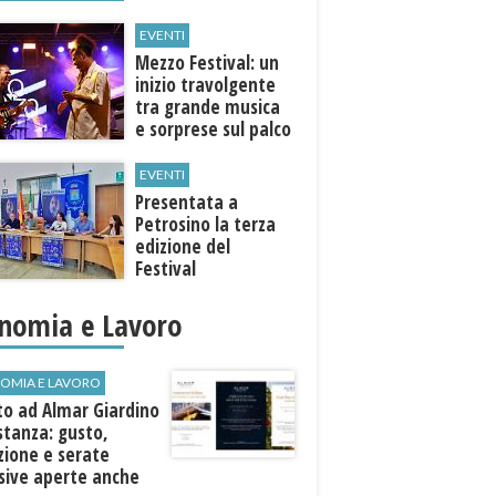
EVENTI
Mezzo Festival: un
inizio travolgente
tra grande musica
e sorprese sul palco
EVENTI
Presentata a
Petrosino la terza
edizione del
Festival
Internazione della
Canzone Italiana
nomia e Lavoro
"Voci dal
Mediterraneo"
OMIA E LAVORO
to ad Almar Giardino
stanza: gusto,
zione e serate
sive aperte anche