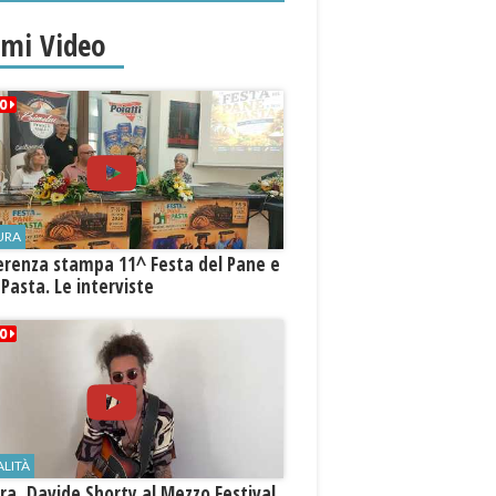
imi Video
URA
erenza stampa 11^ Festa del Pane e
 Pasta. Le interviste
ALITÀ
a, Davide Shorty al Mezzo Festival