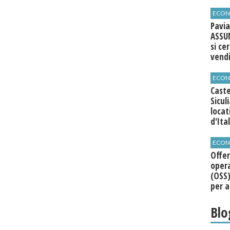
agli 
ECON
Pavia
ASSU
si ce
vend
ECON
Caste
Sicul
loca
d'Ita
ECON
Offer
opera
(OSS)
per a
Roma
Blo