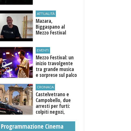
ATTUALITÀ
Mazara,
Biggaspano al
Mezzo Festival
EVENTI
Mezzo Festival: un
inizio travolgente
tra grande musica
e sorprese sul palco
CRONACA
Castelvetrano e
Campobello, due
arresti per furti:
colpiti negozi,
abitazioni ed enti
pubblici
Programmazione Cinema