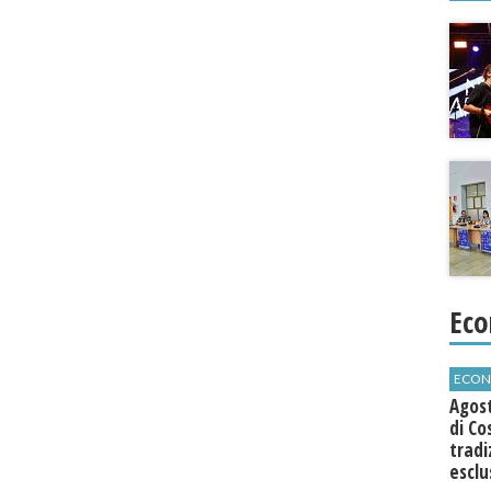
Eco
ECON
Agos
di Co
tradi
esclu