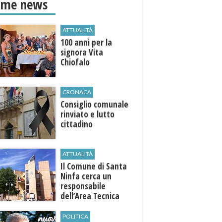
ime news
ATTUALITÀ
100 anni per la
signora Vita
Chiofalo
CRONACA
Consiglio comunale
rinviato e lutto
cittadino
ATTUALITÀ
Il Comune di ​Santa
Ninfa cerca un
responsabile
dell’Area Tecnica
POLITICA