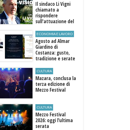
Il sindaco Li Vigni
chiamato a
rispondere
sull'attuazione del
programma
ECONOMIA E LAVORO
Agosto ad Almar
Giardino di
Costanza: gusto,
tradizione e serate
esclusive aperte
anche agli ospiti
CULTURA
esterni
​Mazara, conclusa la
terza edizione di
Mezzo Festival
CULTURA
Mezzo Festival
2026: oggi l’ultima
serata