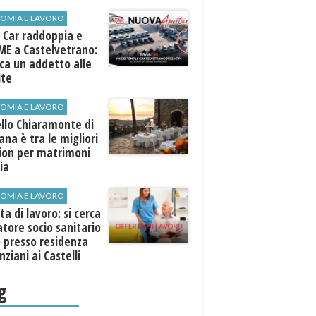
ospiti esterni
OMIA E LAVORO
 Car raddoppia e
ME a Castelvetrano:
rca un addetto alle
ite
OMIA E LAVORO
llo Chiaramonte di
iana è tra le migliori
tion per matrimoni
lia
OMIA E LAVORO
ta di lavoro: si cerca
tore socio sanitario
 presso residenza
nziani ai Castelli
ni
g