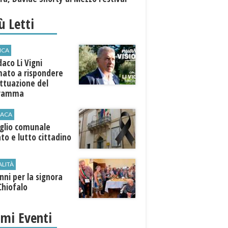
iù Letti
ICA
ndaco Li Vigni
mato a rispondere
attuazione del
gramma
ACA
iglio comunale
ato e lutto cittadino
ALITÀ
nni per la signora
Chiofalo
imi Eventi