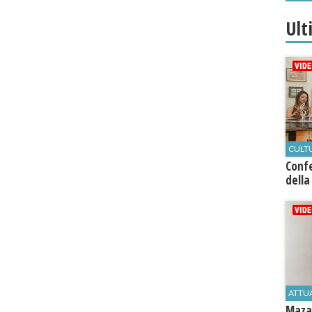
Ult
CULT
Conf
della
ATTU
Mazar