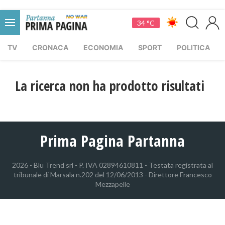
34 °C
TV
CRONACA
ECONOMIA
SPORT
POLITICA
La ricerca non ha prodotto risultati
Prima Pagina Partanna
2026 - Blu Trend srl - P. IVA 02894610811 - Testata registrata al
tribunale di Marsala n.202 del 12/06/2013 - Direttore Francesco
Mezzapelle