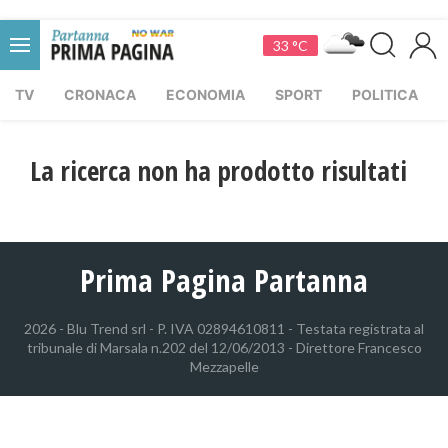
33 °C
TV
CRONACA
ECONOMIA
SPORT
POLITICA
La ricerca non ha prodotto risultati
Prima Pagina Partanna
2026 - Blu Trend srl - P. IVA 02894610811 - Testata registrata al
tribunale di Marsala n.202 del 12/06/2013 - Direttore Francesco
Mezzapelle