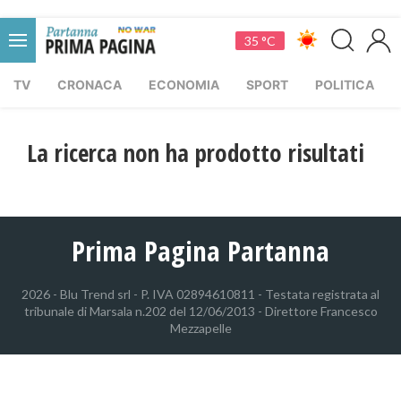
35 °C
TV
CRONACA
ECONOMIA
SPORT
POLITICA
La ricerca non ha prodotto risultati
Prima Pagina Partanna
2026 - Blu Trend srl - P. IVA 02894610811 - Testata registrata al
tribunale di Marsala n.202 del 12/06/2013 - Direttore Francesco
Mezzapelle