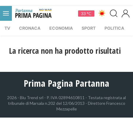
33 °C
TV
CRONACA
ECONOMIA
SPORT
POLITICA
La ricerca non ha prodotto risultati
Prima Pagina Partanna
2026 - Blu Trend srl - P. IVA 02894610811 - Testata registrata al
tribunale di Marsala n.202 del 12/06/2013 - Direttore Francesco
Mezzapelle