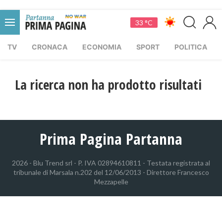
33 °C
TV
CRONACA
ECONOMIA
SPORT
POLITICA
La ricerca non ha prodotto risultati
Prima Pagina Partanna
2026 - Blu Trend srl - P. IVA 02894610811 - Testata registrata al
tribunale di Marsala n.202 del 12/06/2013 - Direttore Francesco
Mezzapelle