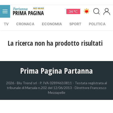
34 °C
TV
CRONACA
ECONOMIA
SPORT
POLITICA
La ricerca non ha prodotto risultati
Prima Pagina Partanna
2026 - Blu Trend srl - P. IVA 02894610811 - Testata registrata al
tribunale di Marsala n.202 del 12/06/2013 - Direttore Francesco
Mezzapelle