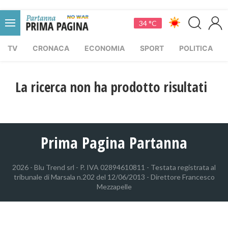
34 °C
TV
CRONACA
ECONOMIA
SPORT
POLITICA
La ricerca non ha prodotto risultati
Prima Pagina Partanna
2026 - Blu Trend srl - P. IVA 02894610811 - Testata registrata al
tribunale di Marsala n.202 del 12/06/2013 - Direttore Francesco
Mezzapelle