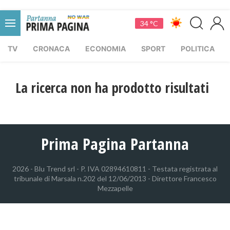
34 °C
TV
CRONACA
ECONOMIA
SPORT
POLITICA
La ricerca non ha prodotto risultati
Prima Pagina Partanna
2026 - Blu Trend srl - P. IVA 02894610811 - Testata registrata al
tribunale di Marsala n.202 del 12/06/2013 - Direttore Francesco
Mezzapelle