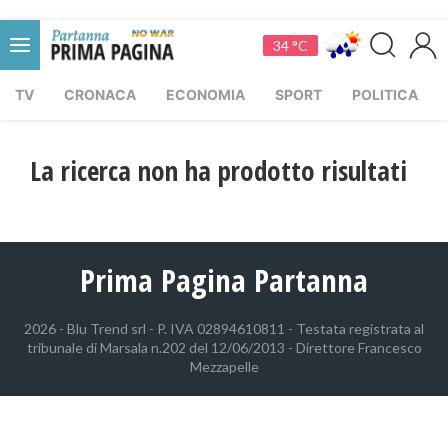
34 °C
TV
CRONACA
ECONOMIA
SPORT
POLITICA
La ricerca non ha prodotto risultati
Prima Pagina Partanna
2026 - Blu Trend srl - P. IVA 02894610811 - Testata registrata al
tribunale di Marsala n.202 del 12/06/2013 - Direttore Francesco
Mezzapelle