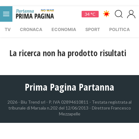
34 °C
TV
CRONACA
ECONOMIA
SPORT
POLITICA
La ricerca non ha prodotto risultati
Prima Pagina Partanna
2026 - Blu Trend srl - P. IVA 02894610811 - Testata registrata al
tribunale di Marsala n.202 del 12/06/2013 - Direttore Francesco
Mezzapelle