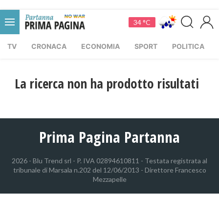
34 °C
TV
CRONACA
ECONOMIA
SPORT
POLITICA
La ricerca non ha prodotto risultati
Prima Pagina Partanna
2026 - Blu Trend srl - P. IVA 02894610811 - Testata registrata al
tribunale di Marsala n.202 del 12/06/2013 - Direttore Francesco
Mezzapelle