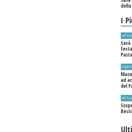
della
I P
ATTU
Sasà 
Festa
Past
EVEN
Mazar
ad ac
del P
ATTU
Sospe
Best
Ult