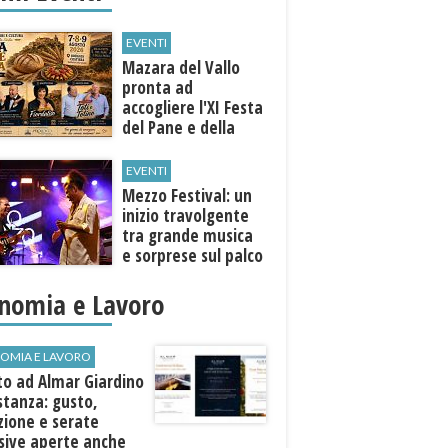
EVENTI
Mazara del Vallo
pronta ad
accogliere l'XI Festa
del Pane e della
Pasta
EVENTI
Mezzo Festival: un
inizio travolgente
tra grande musica
e sorprese sul palco
nomia e Lavoro
OMIA E LAVORO
to ad Almar Giardino
stanza: gusto,
zione e serate
sive aperte anche