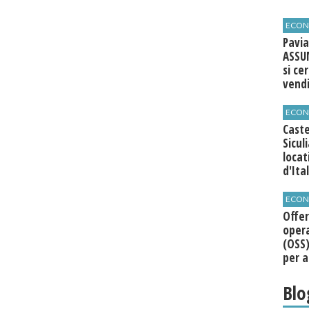
agli 
ECON
Pavia
ASSU
si ce
vend
ECON
Caste
Sicul
loca
d'Ita
ECON
Offer
opera
(OSS)
per a
Roma
Blo