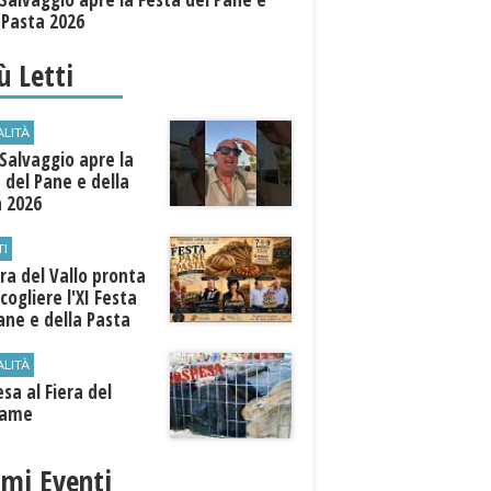
 Pasta 2026
iù Letti
ALITÀ
Salvaggio apre la
 del Pane e della
a 2026
TI
a del Vallo pronta
cogliere l'XI Festa
ane e della Pasta
ALITÀ
sa al Fiera del
iame
imi Eventi