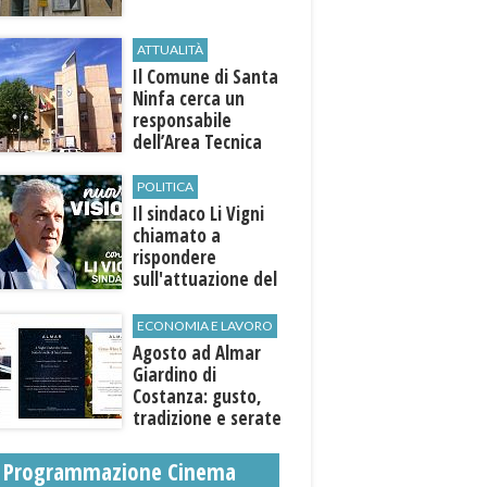
ATTUALITÀ
Il Comune di ​Santa
Ninfa cerca un
responsabile
dell’Area Tecnica
POLITICA
Il sindaco Li Vigni
chiamato a
rispondere
sull'attuazione del
programma
ECONOMIA E LAVORO
Agosto ad Almar
Giardino di
Costanza: gusto,
tradizione e serate
esclusive aperte
anche agli ospiti
Programmazione Cinema
esterni