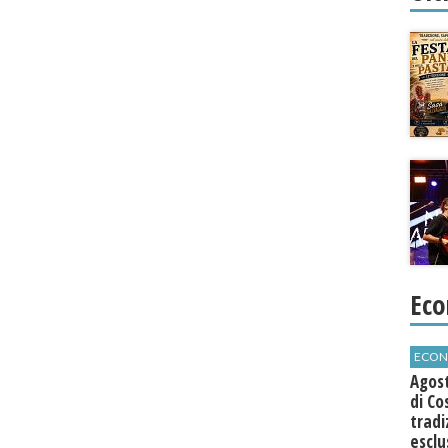
Eco
ECON
Agos
di Co
tradi
esclu