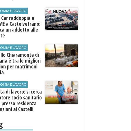
ospiti esterni
OMIA E LAVORO
 Car raddoppia e
ME a Castelvetrano:
rca un addetto alle
ite
OMIA E LAVORO
llo Chiaramonte di
iana è tra le migliori
tion per matrimoni
lia
OMIA E LAVORO
ta di lavoro: si cerca
tore socio sanitario
 presso residenza
nziani ai Castelli
ni
g