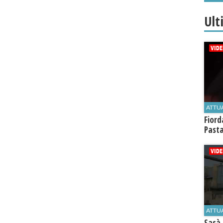
Ult
ATTU
Fiord
Past
ATTU
Sasà 