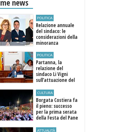
ime news
POLITICA
Relazione annuale
del sindaco: le
considerazioni della
minoranza
POLITICA
​Partanna, la
relazione del
sindaco Li Vigni
sull’attuazione del
programma
CULTURA
​Borgata Costiera fa
il pieno: successo
per la prima serata
della Festa del Pane
e della Pasta
ATTUALITÀ