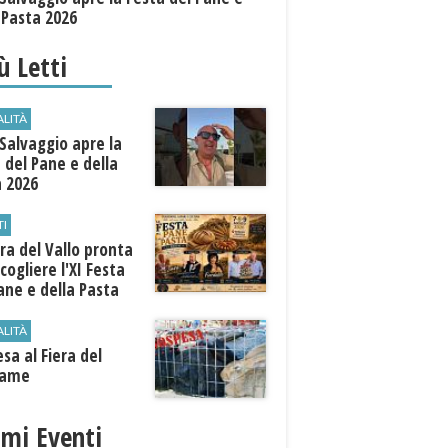
 Pasta 2026
iù Letti
ALITÀ
Salvaggio apre la
 del Pane e della
a 2026
TI
a del Vallo pronta
cogliere l'XI Festa
ane e della Pasta
ALITÀ
sa al Fiera del
iame
imi Eventi