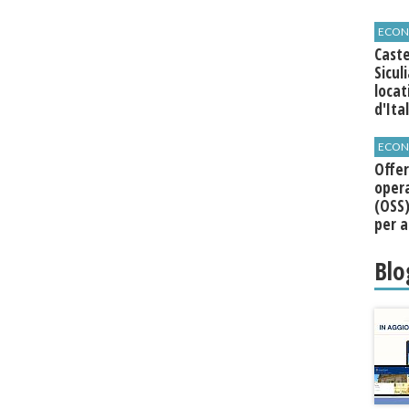
ECON
Caste
Sicul
loca
d'Ita
ECON
Offer
opera
(OSS)
per a
Roma
Blo