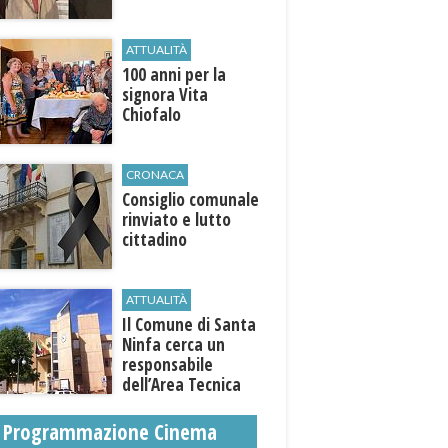
ATTUALITÀ
100 anni per la
signora Vita
Chiofalo
CRONACA
Consiglio comunale
rinviato e lutto
cittadino
ATTUALITÀ
Il Comune di ​Santa
Ninfa cerca un
responsabile
dell’Area Tecnica
Programmazione Cinema