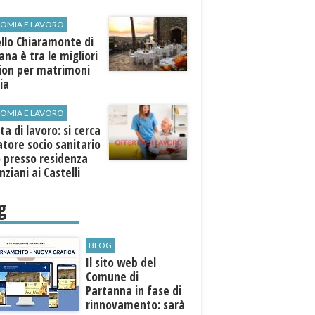
OMIA E LAVORO
llo Chiaramonte di
iana è tra le migliori
tion per matrimoni
lia
OMIA E LAVORO
ta di lavoro: si cerca
tore socio sanitario
 presso residenza
nziani ai Castelli
ni
g
BLOG
Il sito web del
Comune di
Partanna in fase di
rinnovamento: sarà