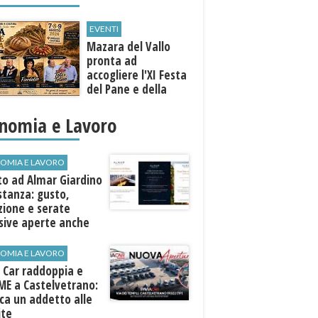
EVENTI
Mazara del Vallo
pronta ad
accogliere l'XI Festa
del Pane e della
Pasta
nomia e Lavoro
OMIA E LAVORO
to ad Almar Giardino
stanza: gusto,
zione e serate
sive aperte anche
ospiti esterni
OMIA E LAVORO
 Car raddoppia e
ME a Castelvetrano:
rca un addetto alle
ite