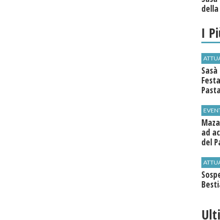
della
I P
ATTU
Sasà 
Festa
Past
EVEN
Mazar
ad ac
del P
ATTU
Sospe
Best
Ult