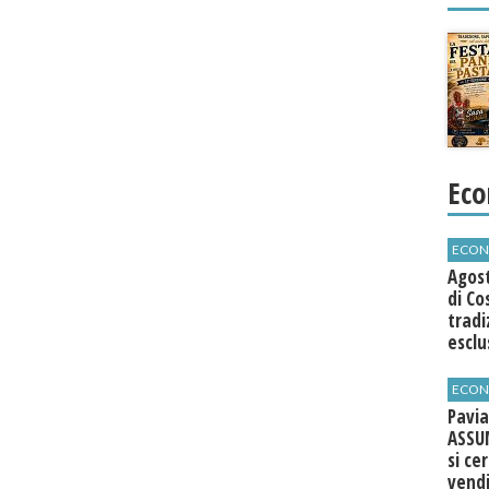
Eco
ECON
Agos
di Co
tradi
esclu
agli 
ECON
Pavia
ASSU
si ce
vend