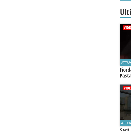
Ult
ATTU
Fiord
Past
ATTU
Sasà 