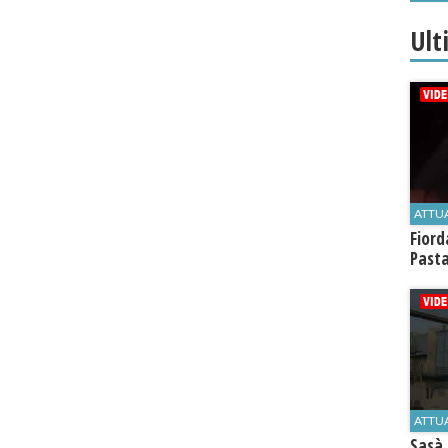
Ult
ATTU
Fiord
Past
ATTU
Sasà 