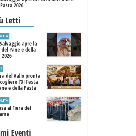
 Pasta 2026
iù Letti
ALITÀ
Salvaggio apre la
 del Pane e della
a 2026
TI
a del Vallo pronta
cogliere l'XI Festa
ane e della Pasta
ALITÀ
sa al Fiera del
iame
imi Eventi