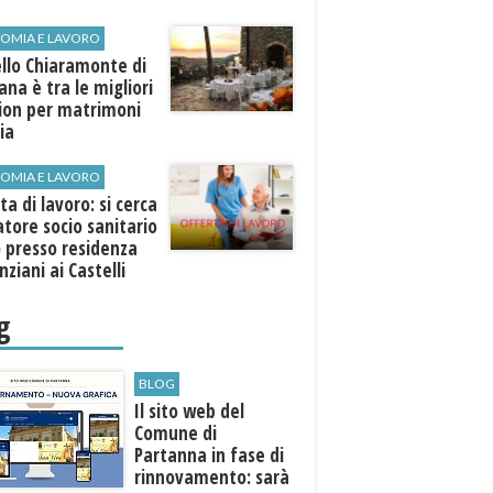
OMIA E LAVORO
llo Chiaramonte di
iana è tra le migliori
tion per matrimoni
lia
OMIA E LAVORO
ta di lavoro: si cerca
tore socio sanitario
 presso residenza
nziani ai Castelli
ni
g
BLOG
Il sito web del
Comune di
Partanna in fase di
rinnovamento: sarà