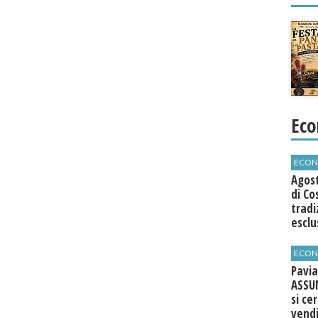
Eco
ECON
Agos
di Co
tradi
esclu
agli 
ECON
Pavia
ASSU
si ce
vend