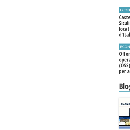
ECON
Caste
Sicul
loca
d'Ita
ECON
Offer
opera
(OSS)
per a
Roma
Blo