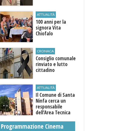
ATTUALITÀ
100 anni per la
signora Vita
Chiofalo
CRONACA
Consiglio comunale
rinviato e lutto
cittadino
ATTUALITÀ
Il Comune di ​Santa
Ninfa cerca un
responsabile
dell’Area Tecnica
Programmazione Cinema