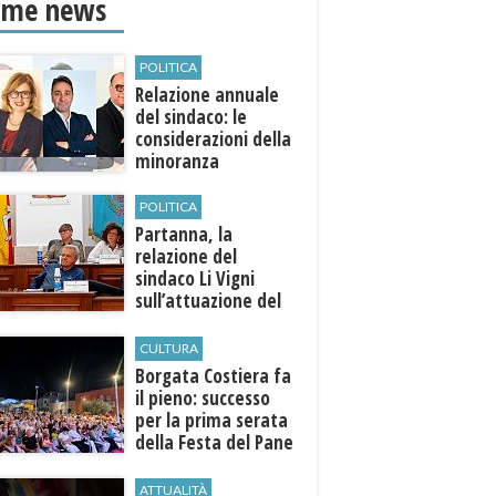
ime news
POLITICA
Relazione annuale
del sindaco: le
considerazioni della
minoranza
POLITICA
​Partanna, la
relazione del
sindaco Li Vigni
sull’attuazione del
programma
CULTURA
​Borgata Costiera fa
il pieno: successo
per la prima serata
della Festa del Pane
e della Pasta
ATTUALITÀ