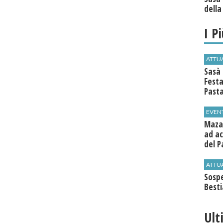
della
I P
ATTU
Sasà 
Festa
Past
EVEN
Mazar
ad ac
del P
ATTU
Sospe
Best
Ult