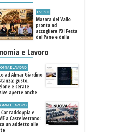
EVENTI
Mazara del Vallo
pronta ad
accogliere l'XI Festa
del Pane e della
Pasta
nomia e Lavoro
OMIA E LAVORO
to ad Almar Giardino
stanza: gusto,
zione e serate
sive aperte anche
ospiti esterni
OMIA E LAVORO
 Car raddoppia e
ME a Castelvetrano:
rca un addetto alle
ite