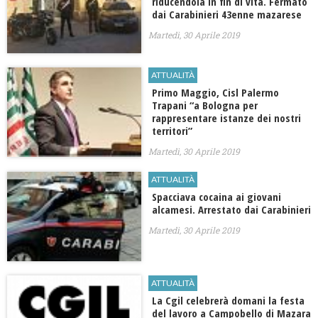
riducendola in fin di vita. Fermato
dai Carabinieri 43enne mazarese
Martedì, 30 Aprile 2019
ATTUALITÀ
Primo Maggio, Cisl Palermo
Trapani “a Bologna per
rappresentare istanze dei nostri
territori”
Martedì, 30 Aprile 2019
ATTUALITÀ
Spacciava cocaina ai giovani
alcamesi. Arrestato dai Carabinieri
Martedì, 30 Aprile 2019
ATTUALITÀ
La Cgil celebrerà domani la festa
del lavoro a Campobello di Mazara