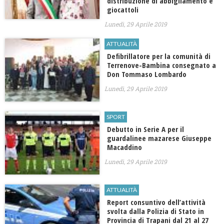
distribuzione di abbigliamento e
giocattoli
Lunedì, 29 Aprile 2019
ATTUALITÀ
Defibrillatore per la comunità di
Terrenove-Bambina consegnato a
Don Tommaso Lombardo
Lunedì, 29 Aprile 2019
SPORT
Debutto in Serie A per il
guardalinee mazarese Giuseppe
Macaddino
Lunedì, 29 Aprile 2019
ATTUALITÀ
Report consuntivo dell’attività
svolta dalla Polizia di Stato in
Provincia di Trapani dal 21 al 27