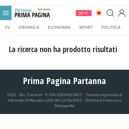
33 °C
TV
CRONACA
ECONOMIA
SPORT
POLITICA
La ricerca non ha prodotto risultati
Prima Pagina Partanna
2026 - Blu Trend srl - P. IVA 02894610811 - Testata registrata al
tribunale di Marsala n.202 del 12/06/2013 - Direttore Francesco
Mezzapelle