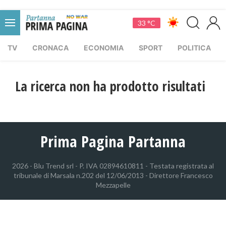
33 °C
TV
CRONACA
ECONOMIA
SPORT
POLITICA
La ricerca non ha prodotto risultati
Prima Pagina Partanna
2026 - Blu Trend srl - P. IVA 02894610811 - Testata registrata al
tribunale di Marsala n.202 del 12/06/2013 - Direttore Francesco
Mezzapelle