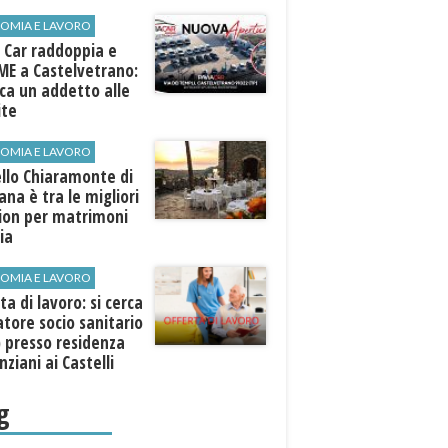
ospiti esterni
OMIA E LAVORO
 Car raddoppia e
ME a Castelvetrano:
rca un addetto alle
ite
OMIA E LAVORO
llo Chiaramonte di
iana è tra le migliori
tion per matrimoni
lia
OMIA E LAVORO
ta di lavoro: si cerca
tore socio sanitario
 presso residenza
nziani ai Castelli
ni
g