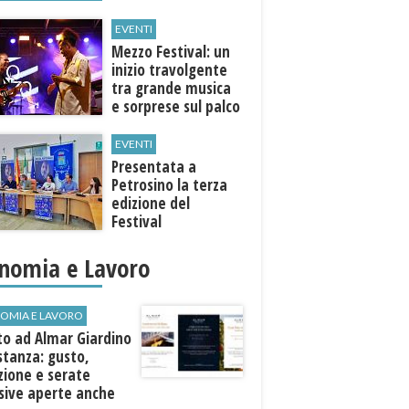
EVENTI
Mezzo Festival: un
inizio travolgente
tra grande musica
e sorprese sul palco
EVENTI
Presentata a
Petrosino la terza
edizione del
Festival
Internazione della
Canzone Italiana
nomia e Lavoro
"Voci dal
Mediterraneo"
OMIA E LAVORO
to ad Almar Giardino
stanza: gusto,
zione e serate
sive aperte anche