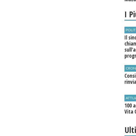
I P
POLIT
Il si
chia
sull'
pro
CRON
Cons
rinvi
ATTU
100 a
Vita 
Ult