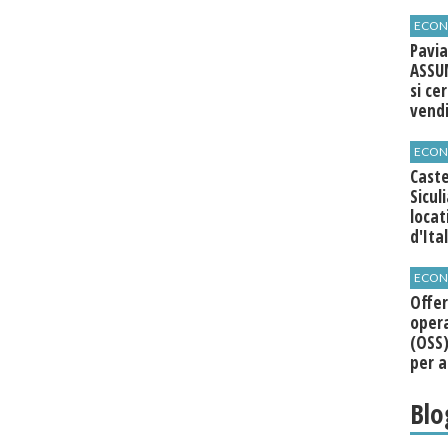
agli 
ECON
Pavia
ASSU
si ce
vend
ECON
Caste
Sicul
loca
d'Ita
ECON
Offer
opera
(OSS)
per a
Roma
Blo