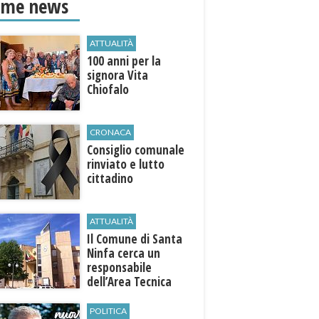
ime news
ATTUALITÀ
100 anni per la
signora Vita
Chiofalo
CRONACA
Consiglio comunale
rinviato e lutto
cittadino
ATTUALITÀ
Il Comune di ​Santa
Ninfa cerca un
responsabile
dell’Area Tecnica
POLITICA