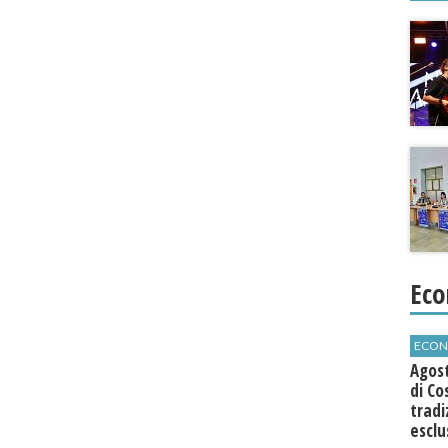
Eco
ECON
Agos
di Co
tradi
esclu