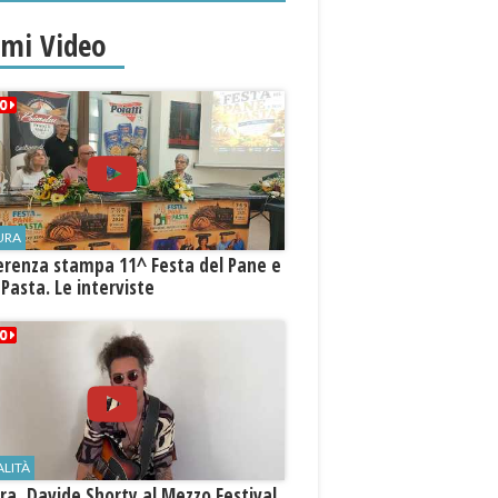
imi Video
URA
erenza stampa 11^ Festa del Pane e
 Pasta. Le interviste
ALITÀ
a, Davide Shorty al Mezzo Festival