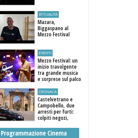
ATTUALITÀ
Mazara,
Biggaspano al
Mezzo Festival
EVENTI
Mezzo Festival: un
inizio travolgente
tra grande musica
e sorprese sul palco
CRONACA
Castelvetrano e
Campobello, due
arresti per furti:
colpiti negozi,
abitazioni ed enti
pubblici
Programmazione Cinema