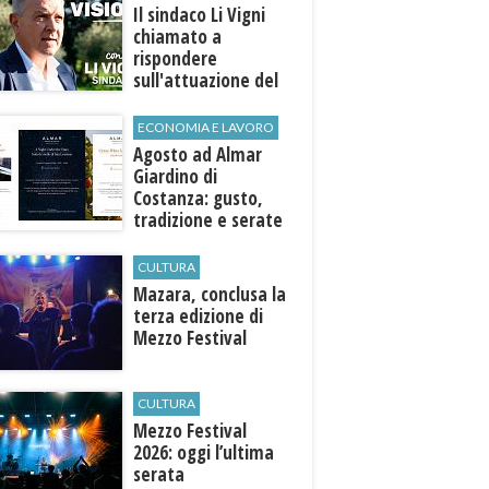
Il sindaco Li Vigni
chiamato a
rispondere
sull'attuazione del
programma
ECONOMIA E LAVORO
Agosto ad Almar
Giardino di
Costanza: gusto,
tradizione e serate
esclusive aperte
anche agli ospiti
CULTURA
esterni
​Mazara, conclusa la
terza edizione di
Mezzo Festival
CULTURA
Mezzo Festival
2026: oggi l’ultima
serata