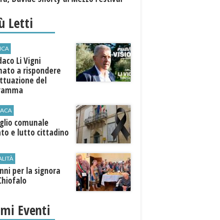
iù Letti
ICA
ndaco Li Vigni
mato a rispondere
attuazione del
gramma
ACA
iglio comunale
ato e lutto cittadino
ALITÀ
nni per la signora
Chiofalo
imi Eventi