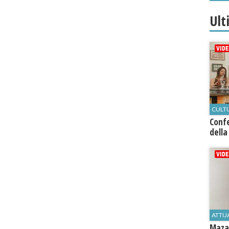
Ult
CULT
Conf
della
ATTU
Mazar