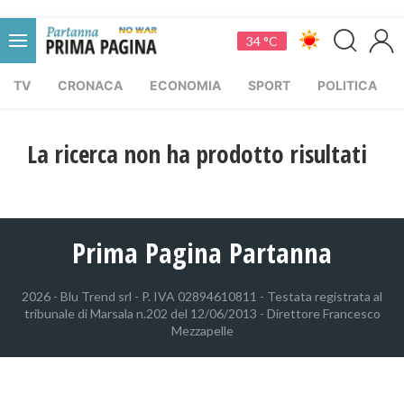
34 °C
TV
CRONACA
ECONOMIA
SPORT
POLITICA
La ricerca non ha prodotto risultati
Prima Pagina Partanna
2026 - Blu Trend srl - P. IVA 02894610811 - Testata registrata al
tribunale di Marsala n.202 del 12/06/2013 - Direttore Francesco
Mezzapelle