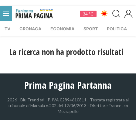
34 °C
TV
CRONACA
ECONOMIA
SPORT
POLITICA
La ricerca non ha prodotto risultati
Prima Pagina Partanna
2026 - Blu Trend srl - P. IVA 02894610811 - Testata registrata al
tribunale di Marsala n.202 del 12/06/2013 - Direttore Francesco
Mezzapelle