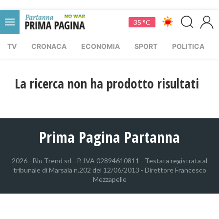
35 °C
TV
CRONACA
ECONOMIA
SPORT
POLITICA
La ricerca non ha prodotto risultati
Prima Pagina Partanna
2026 - Blu Trend srl - P. IVA 02894610811 - Testata registrata al
tribunale di Marsala n.202 del 12/06/2013 - Direttore Francesco
Mezzapelle