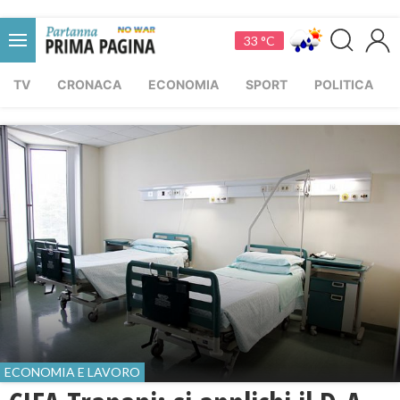
33 °C
TV
CRONACA
ECONOMIA
SPORT
POLITICA
ECONOMIA E LAVORO