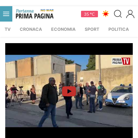
35 °C
TV
CRONACA
ECONOMIA
SPORT
POLITICA