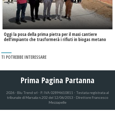
Oggi la posa della prima pietra per il maxi cantiere
dell'impianto che trasformerà i rifiuti in biogas metano
TI POTREBBE INTERESSARE
Prima Pagina Partanna
2026 - Blu Trend srl - P. IVA 02894610811 - Testata registrata al
tribunale di Marsala n.202 del 12/06/2013 - Direttore Francesco
Mezzapelle