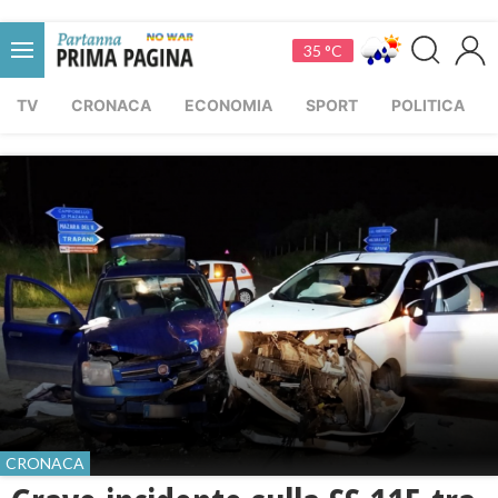
35 °C
TV
CRONACA
ECONOMIA
SPORT
POLITICA
CRONACA