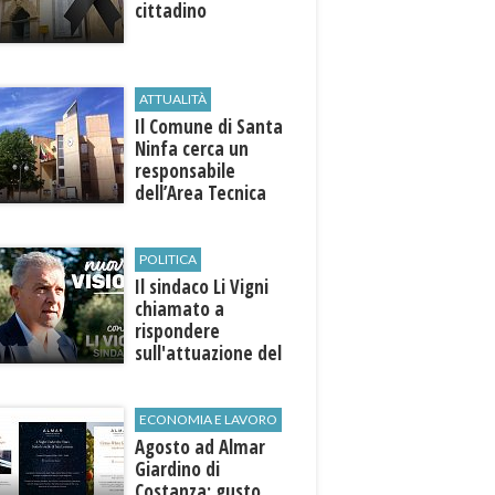
cittadino
ATTUALITÀ
Il Comune di ​Santa
Ninfa cerca un
responsabile
dell’Area Tecnica
POLITICA
Il sindaco Li Vigni
chiamato a
rispondere
sull'attuazione del
programma
ECONOMIA E LAVORO
Agosto ad Almar
Giardino di
Costanza: gusto,