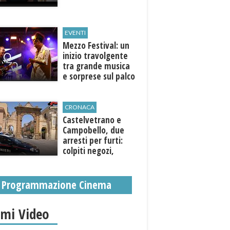
EVENTI
Mezzo Festival: un
inizio travolgente
tra grande musica
e sorprese sul palco
CRONACA
Castelvetrano e
Campobello, due
arresti per furti:
colpiti negozi,
abitazioni ed enti
pubblici
Programmazione Cinema
imi Video