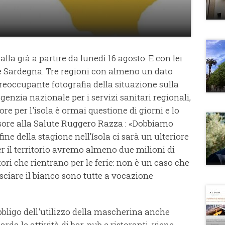
ialla già a partire da lunedì 16 agosto. E con lei
e Sardegna. Tre regioni con almeno un dato
a preoccupante fotografia della situazione sulla
Agenzia nazionale per i servizi sanitari regionali,
lore per l'isola è ormai questione di giorni e lo
sore alla Salute Ruggero Razza : «Dobbiamo
fine della stagione nell’Isola ci sarà un ulteriore
per il territorio avremo almeno due milioni di
tori che rientrano per le ferie: non è un caso che
asciare il bianco sono tutte a vocazione
'obbligo dell'utilizzo della mascherina anche
da le attività di bar, pub e ristoranti, viene