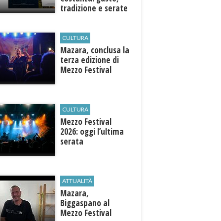
tradizione e serate
esclusive aperte
anche agli ospiti
esterni
CULTURA
​Mazara, conclusa la
terza edizione di
Mezzo Festival
CULTURA
Mezzo Festival
2026: oggi l’ultima
serata
ATTUALITÀ
Mazara,
Biggaspano al
Mezzo Festival