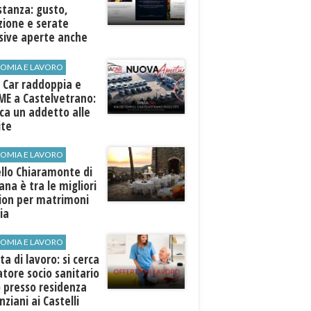
stanza: gusto,
zione e serate
sive aperte anche
ospiti esterni
OMIA E LAVORO
 Car raddoppia e
ME a Castelvetrano:
rca un addetto alle
ite
OMIA E LAVORO
llo Chiaramonte di
iana è tra le migliori
tion per matrimoni
lia
OMIA E LAVORO
ta di lavoro: si cerca
tore socio sanitario
 presso residenza
nziani ai Castelli