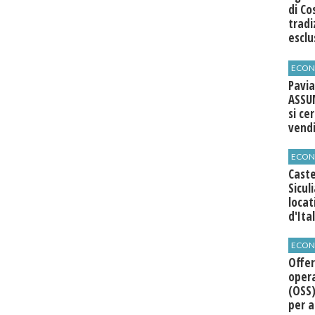
di Co
tradi
esclu
agli 
ECON
Pavia
ASSU
si ce
vend
ECON
Caste
Sicul
loca
d'Ita
ECON
Offer
opera
(OSS)
per a