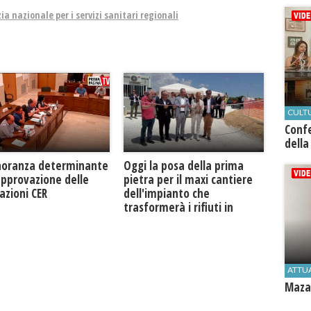
ia nazionale per i servizi sanitari regionali
CULT
Conf
della
Oggi la posa della prima
noranza determinante
pietra per il maxi cantiere
approvazione delle
dell'impianto che
azioni CER
trasformerà i rifiuti in
biogas metano
ATTU
Mazar