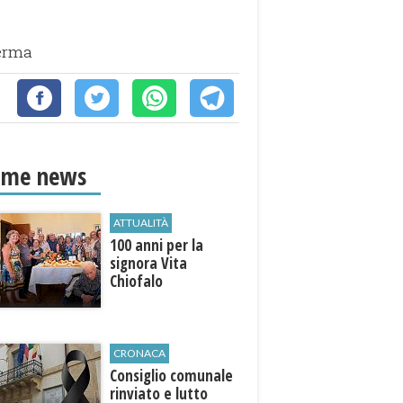
ferma
ime news
ATTUALITÀ
100 anni per la
signora Vita
Chiofalo
CRONACA
Consiglio comunale
rinviato e lutto