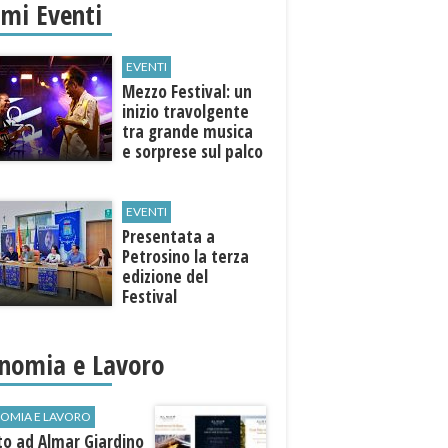
imi Eventi
EVENTI
Mezzo Festival: un
inizio travolgente
tra grande musica
e sorprese sul palco
EVENTI
Presentata a
Petrosino la terza
edizione del
Festival
Internazione della
Canzone Italiana
"Voci dal
nomia e Lavoro
Mediterraneo"
OMIA E LAVORO
to ad Almar Giardino