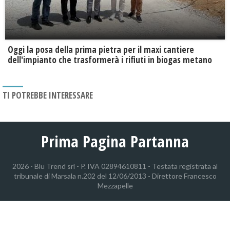
Oggi la posa della prima pietra per il maxi cantiere
dell'impianto che trasformerà i rifiuti in biogas metano
TI POTREBBE INTERESSARE
Prima Pagina Partanna
2026 - Blu Trend srl - P. IVA 02894610811 - Testata registrata al
tribunale di Marsala n.202 del 12/06/2013 - Direttore Francesco
Mezzapelle