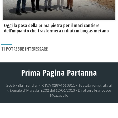
Oggi la posa della prima pietra per il maxi cantiere
dell'impianto che trasformerà i rifiuti in biogas metano
TI POTREBBE INTERESSARE
Prima Pagina Partanna
2026 - Blu Trend srl - P. IVA 02894610811 - Testata registrata al
tribunale di Marsala n.202 del 12/06/2013 - Direttore Francesco
Mezzapelle