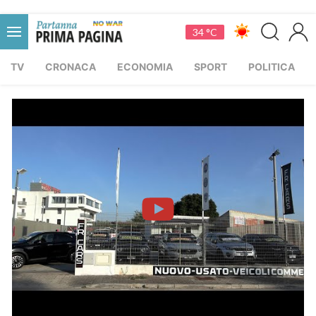
34 °C
TV
CRONACA
ECONOMIA
SPORT
POLITICA