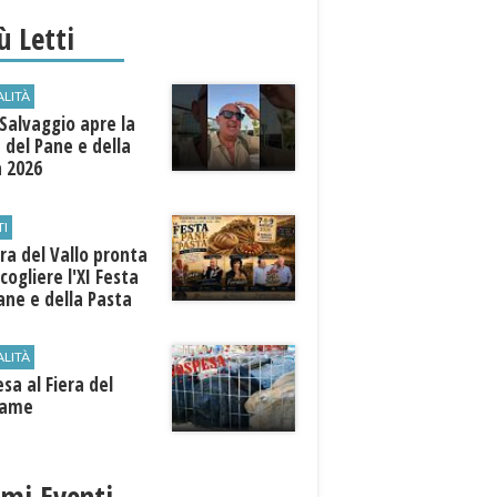
iù Letti
ALITÀ
Salvaggio apre la
 del Pane e della
a 2026
TI
a del Vallo pronta
cogliere l'XI Festa
ane e della Pasta
ALITÀ
sa al Fiera del
iame
imi Eventi