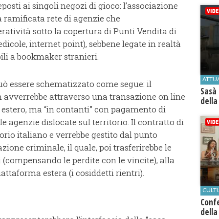
posti ai singoli negozi di gioco: l’associazione
a ramificata rete di agenzie che
ratività sotto la copertura di Punti Vendita di
dicole, internet point), sebbene legate in realtà
ili a bookmaker stranieri.
ATTU
uò essere schematizzato come segue: il
Sasà 
avverrebbe attraverso una transazione on line
della
r estero, ma “in contanti” con pagamento di
 agenzie dislocate sul territorio. Il contratto di
torio italiano e verrebbe gestito dal punto
zione criminale, il quale, poi trasferirebbe le
 (compensando le perdite con le vincite), alla
ttaforma estera (i cosiddetti rientri).
CULT
Conf
della