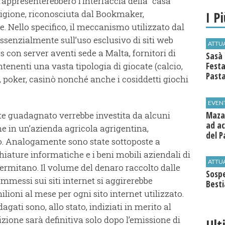
 rappresenterebbero l’interfaccia della “casa
gione, riconosciuta dal Bookmaker,
I P
. Nello specifico, il meccanismo utilizzato dal
ssenzialmente sull’uso esclusivo di siti web
ATTU
 con server aventi sede a Malta, fornitori di
Sasà 
tenenti una vasta tipologia di giocate (calcio,
Festa
Past
a, poker, casinò nonché anche i cosiddetti giochi
EVEN
Mazar
te guadagnato verrebbe investita da alcuni
ad ac
ne in un’azienda agricola agrigentina,
del P
o. Analogamente sono state sottoposte a
iature informatiche e i beni mobili aziendali di
ATTU
lermitano. Il volume del denaro raccolto dalle
Sospe
ommessi sui siti internet si aggirerebbe
Best
ioni al mese per ogni sito internet utilizzato.
agati sono, allo stato, indiziati in merito al
izione sarà definitiva solo dopo l’emissione di
Ult