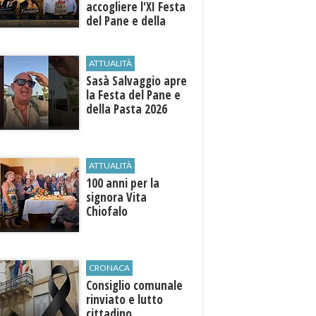
accogliere l'XI Festa
del Pane e della
Pasta
ATTUALITÀ
Sasà Salvaggio apre
la Festa del Pane e
della Pasta 2026
ATTUALITÀ
100 anni per la
signora Vita
Chiofalo
CRONACA
Consiglio comunale
rinviato e lutto
cittadino