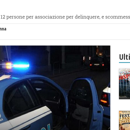
 12 persone per associazione per delinquere, e scommesse 
anna
Ult