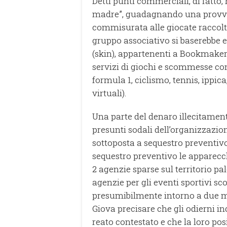
Detti punti commerciali, di fatto,
madre”, guadagnando una provvi
commisurata alle giocate raccolte
gruppo associativo si baserebbe e
(skin), appartenenti a Bookmakers
servizi di giochi e scommesse con
formula 1, ciclismo, tennis, ippic
virtuali).
Una parte del denaro illecitamen
presunti sodali dell’organizzazio
sottoposta a sequestro preventiv
sequestro preventivo le apparecch
2 agenzie sparse sul territorio pa
agenzie per gli eventi sportivi sc
presumibilmente intorno a due mil
Giova precisare che gli odierni ind
reato contestato e che la loro pos