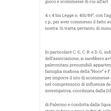
gioco e scommesse di cui all’art.
4 c.4 bis Legge n. 401/89”, con l’ag
c.p., per aver commesso il fatto a
nostra. Si tratta, pertanto, di mis
In particolare C. S., C. R. e D. G., 
dell’associazione, si sarebbero av
palermitani presumibili appartene
famiglia mafiosa della “Noce” e F.
per imporre il sito di scommesse 
nel comprensorio di influenza dell
investigativa, coordinata dalla D.
di Palermo e condotta dalla Squa
stato in base a gravi indizi di col