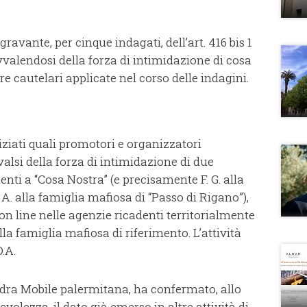
gravante, per cinque indagati, dell’art. 416 bis 1
vvalendosi della forza di intimidazione di cosa
ure cautelari applicate nel corso delle indagini.
indiziati quali promotori e organizzatori
valsi della forza di intimidazione di due
nti a “Cosa Nostra” (e precisamente F. G. alla
 A. alla famiglia mafiosa di “Passo di Rigano”),
on line nelle agenzie ricadenti territorialmente
a famiglia mafiosa di riferimento. L’attività
D.A.
dra Mobile palermitana, ha confermato, allo
pevolezza, il dato già emerso in altre attività di