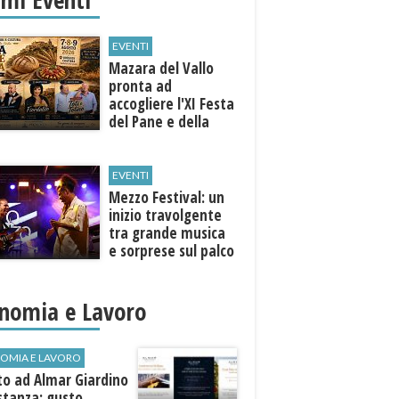
EVENTI
Mazara del Vallo
pronta ad
accogliere l'XI Festa
del Pane e della
Pasta
EVENTI
Mezzo Festival: un
inizio travolgente
tra grande musica
e sorprese sul palco
nomia e Lavoro
OMIA E LAVORO
to ad Almar Giardino
stanza: gusto,