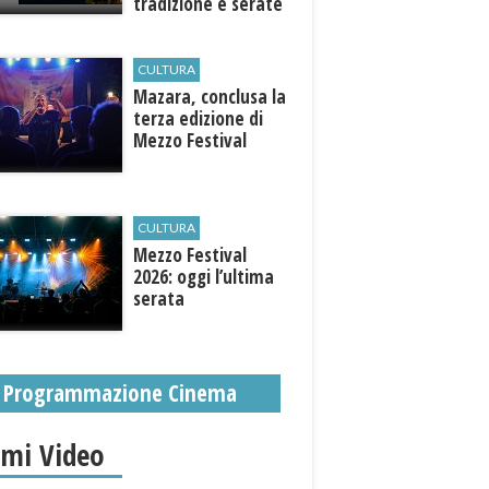
tradizione e serate
esclusive aperte
anche agli ospiti
esterni
CULTURA
​Mazara, conclusa la
terza edizione di
Mezzo Festival
CULTURA
Mezzo Festival
2026: oggi l’ultima
serata
Programmazione Cinema
imi Video