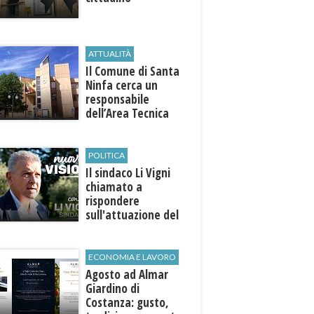
ATTUALITÀ
Il Comune di ​Santa
Ninfa cerca un
responsabile
dell’Area Tecnica
POLITICA
Il sindaco Li Vigni
chiamato a
rispondere
sull'attuazione del
programma
ECONOMIA E LAVORO
Agosto ad Almar
Giardino di
Costanza: gusto,