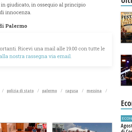
in giudicato, in ossequio al principio
 di innocenza.
di Palermo
rtanti. Ricevi una mail alle 19.00 con tutte le
 alla nostra rassegna via email.
polizia di stato
palermo
ragusa
messina
Eco
ECON
Agos
di Co