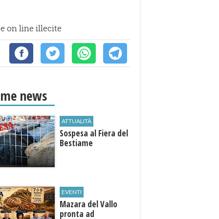
on line illecite
ime news
ATTUALITÀ
Sospesa al Fiera del
Bestiame
EVENTI
Mazara del Vallo
pronta ad