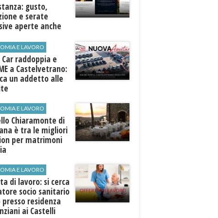
stanza: gusto,
zione e serate
sive aperte anche
ospiti esterni
OMIA E LAVORO
 Car raddoppia e
ME a Castelvetrano:
rca un addetto alle
ite
OMIA E LAVORO
llo Chiaramonte di
iana è tra le migliori
tion per matrimoni
lia
OMIA E LAVORO
ta di lavoro: si cerca
tore socio sanitario
 presso residenza
nziani ai Castelli