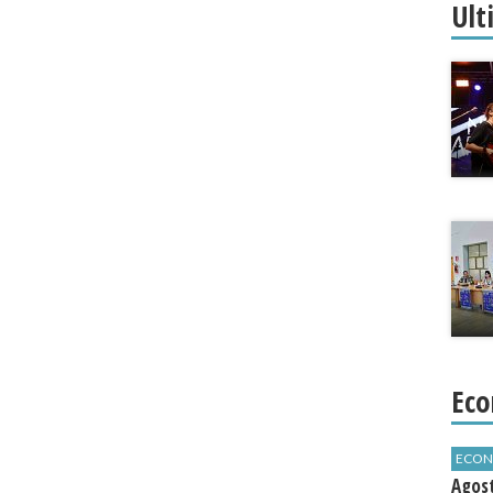
Ult
Eco
ECON
Agos