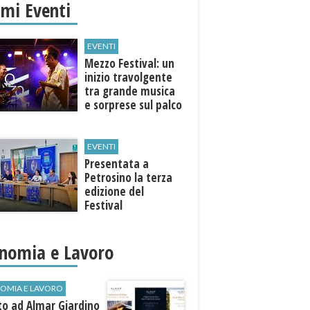
imi Eventi
EVENTI
Mezzo Festival: un
inizio travolgente
tra grande musica
e sorprese sul palco
EVENTI
Presentata a
Petrosino la terza
edizione del
Festival
Internazione della
Canzone Italiana
"Voci dal
nomia e Lavoro
Mediterraneo"
OMIA E LAVORO
to ad Almar Giardino