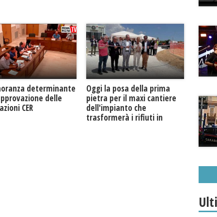
Oggi la posa della prima
noranza determinante
pietra per il maxi cantiere
approvazione delle
dell'impianto che
azioni CER
trasformerà i rifiuti in
biogas metano
Ult