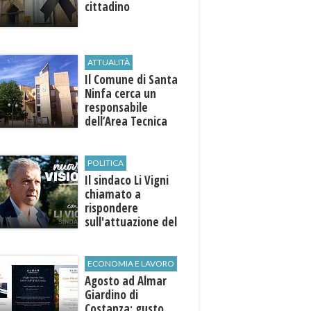
cittadino
ATTUALITÀ
Il Comune di ​Santa
Ninfa cerca un
responsabile
dell’Area Tecnica
POLITICA
Il sindaco Li Vigni
chiamato a
rispondere
sull'attuazione del
programma
ECONOMIA E LAVORO
Agosto ad Almar
Giardino di
Costanza: gusto,