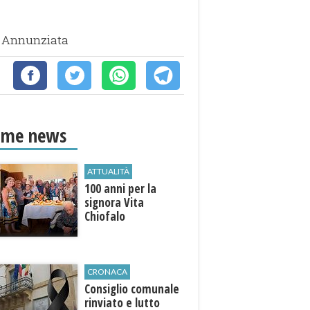
go Annunziata
ime news
ATTUALITÀ
100 anni per la
signora Vita
Chiofalo
CRONACA
Consiglio comunale
rinviato e lutto