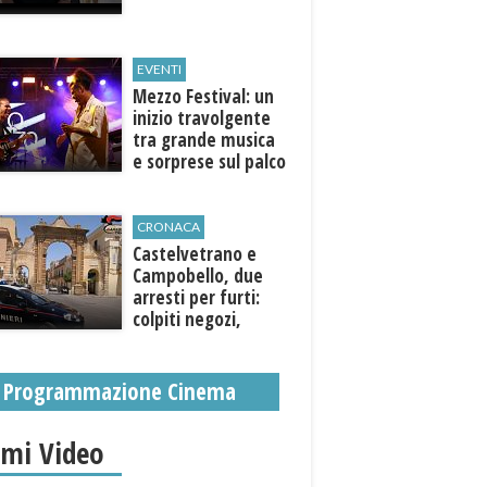
EVENTI
Mezzo Festival: un
inizio travolgente
tra grande musica
e sorprese sul palco
CRONACA
Castelvetrano e
Campobello, due
arresti per furti:
colpiti negozi,
abitazioni ed enti
pubblici
Programmazione Cinema
imi Video