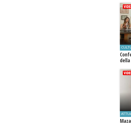
CULT
Conf
della
ATTU
Mazar