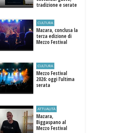
tradizione e serate
esclusive aperte
anche agli ospiti
esterni
CULTURA
​Mazara, conclusa la
terza edizione di
Mezzo Festival
CULTURA
Mezzo Festival
2026: oggi l’ultima
serata
ATTUALITÀ
Mazara,
Biggaspano al
Mezzo Festival