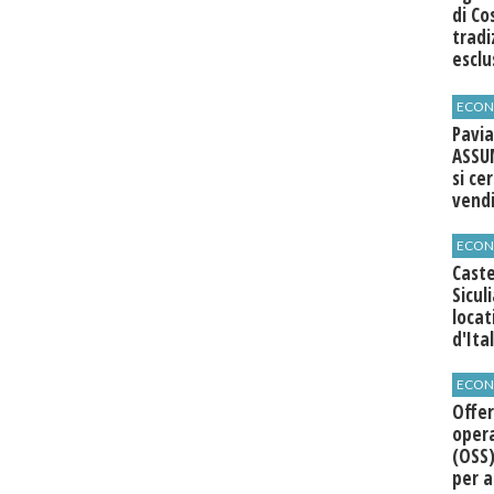
di Co
tradi
esclu
agli 
ECON
Pavia
ASSU
si ce
vend
ECON
Caste
Sicul
loca
d'Ita
ECON
Offer
opera
(OSS)
per a