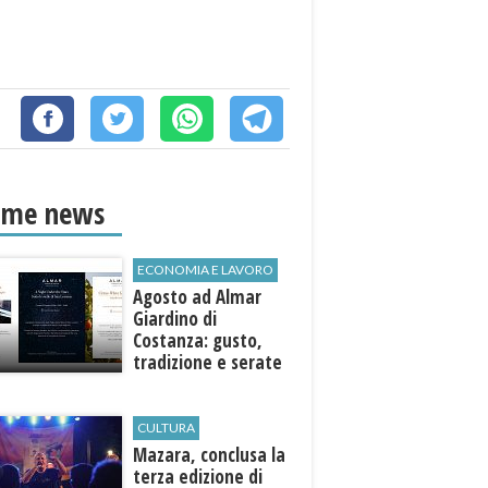
ime news
ECONOMIA E LAVORO
Agosto ad Almar
Giardino di
Costanza: gusto,
tradizione e serate
esclusive aperte
anche agli ospiti
esterni
CULTURA
​Mazara, conclusa la
terza edizione di