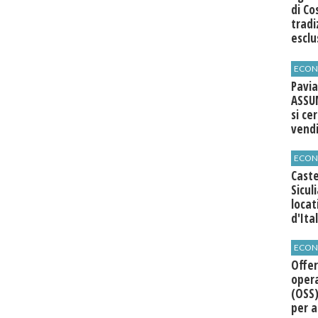
di Co
tradi
esclu
agli 
ECON
Pavia
ASSU
si ce
vend
ECON
Caste
Sicul
loca
d'Ita
ECON
Offer
opera
(OSS)
per a