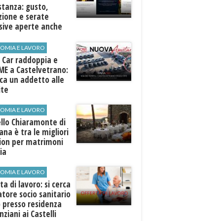
stanza: gusto,
zione e serate
sive aperte anche
ospiti esterni
OMIA E LAVORO
 Car raddoppia e
ME a Castelvetrano:
rca un addetto alle
ite
OMIA E LAVORO
llo Chiaramonte di
iana è tra le migliori
tion per matrimoni
lia
OMIA E LAVORO
ta di lavoro: si cerca
tore socio sanitario
 presso residenza
nziani ai Castelli