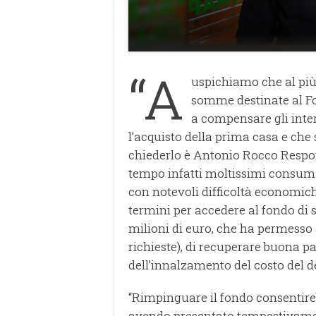
“A
uspichiamo che al più
somme destinate al Fon
a compensare gli inter
l’acquisto della prima casa e che 
chiederlo è Antonio Rocco Resp
tempo infatti moltissimi consumat
con notevoli difficoltà economich
termini per accedere al fondo di so
milioni di euro, che ha permesso 
richieste), di recuperare buona par
dell’innalzamento del costo del de
“Rimpinguare il fondo consentireb
avendo presentato tempestivamen