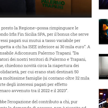
 presto la Regione~possa rimpinguare le
do Irfis Fin Sicilia SPA, per il bonus che serve
essi pagati sui mutui a tasso variabile per
spetta a chi ha ISEE inferiore ai 30 mila euro”. A
onsabile Adiconsum Palermo Trapani. “Da
ori dei nostri territori di Palermo e Trapani,
e, chiedono novità circa la riapertura dei
lidarietà, per cui erano stati destinati 50
a moltissime famiglie (si contano oltre 32 mila
te degli interessi pagati per effetto
naro avvenuto tra il 2022 e il 2023”.
be l’erogazione del contributo a chi, pur
te la domanda di accesso, non è riuscito ad