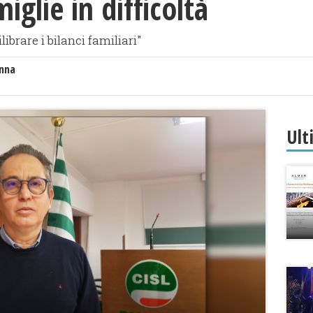
iglie in difficoltà
librare i bilanci familiari"
anna
Ult