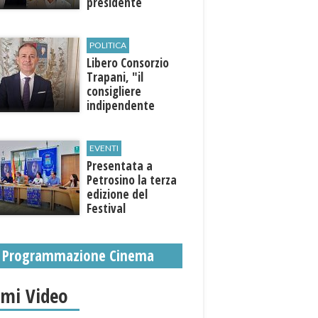
presidente
Raccagna
POLITICA
Libero Consorzio
Trapani, "il
consigliere
indipendente
Stuppia aderisce al
progetto di
governo"
EVENTI
Presentata a
Petrosino la terza
edizione del
Festival
Internazione della
Canzone Italiana
"Voci dal
Programmazione Cinema
Mediterraneo"
imi Video