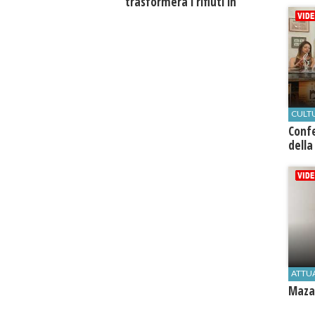
trasformerà i rifiuti in
biogas metano
CULT
Conf
della
ATTU
Mazar