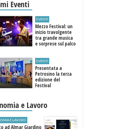
imi Eventi
EVENTI
Mezzo Festival: un
inizio travolgente
tra grande musica
e sorprese sul palco
EVENTI
Presentata a
Petrosino la terza
edizione del
Festival
Internazione della
Canzone Italiana
"Voci dal
nomia e Lavoro
Mediterraneo"
OMIA E LAVORO
to ad Almar Giardino