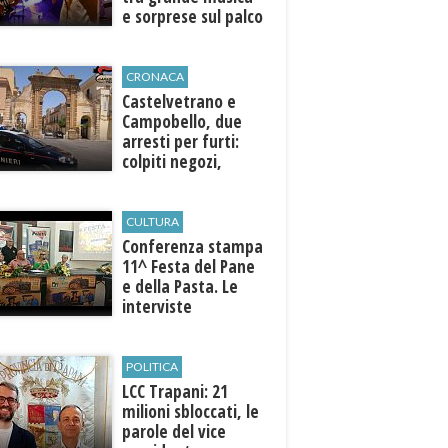
e sorprese sul palco
CRONACA
Castelvetrano e
Campobello, due
arresti per furti:
colpiti negozi,
abitazioni ed enti
pubblici
CULTURA
Conferenza stampa
11^ Festa del Pane
e della Pasta. Le
interviste
POLITICA
LCC Trapani: 21
milioni sbloccati, le
parole del vice